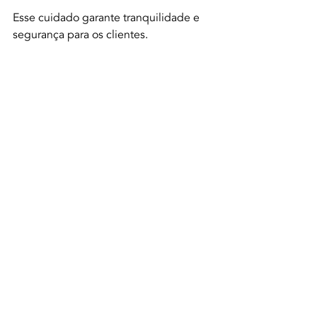
Esse cuidado garante tranquilidade e 
segurança para os clientes.
Investir em 
Refrigeração
 é Investir 
no Futuro
A escolha por uma empresa confiável 
para serviços de refrigeração é um 
investimento que traz retorno imediato 
e a longo prazo. Ambientes 
climatizados aumentam a 
produtividade, protegem 
equipamentos e melhoram a 
experiência de clientes e 
colaboradores.